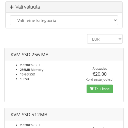
Vali valuuta
KVM SSD 256 MB
2 CORES
CPU
Alustades
256MB
Memory
€20.00
15 GB
SSD
1 IPv4
IP
Kord aasta jooksul
Telli kohe
KVM SSD 512MB
2 CORES
CPU