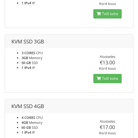
1 IPv4
IP
Kord kuus
Telli kohe
KVM SSD 3GB
3 CORES
CPU
Alustades
3GB
Memory
€13.00
50 GB
SSD
1 IPv4
IP
Kord kuus
Telli kohe
KVM SSD 4GB
4 CORES
CPU
Alustades
4GB
Memory
€17.00
60 GB
SSD
1 IPv4
IP
Kord kuus