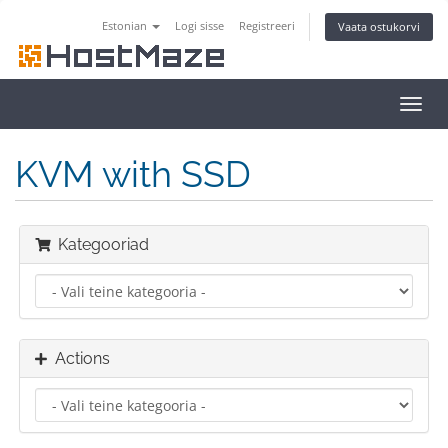
Estonian
Logi sisse
Registreeri
Vaata ostukorvi
Toggl
navig
KVM with SSD
Kategooriad
Actions