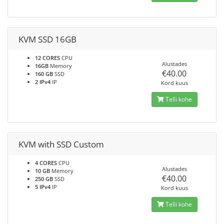
KVM SSD 16GB
12 CORES
CPU
Alustades
16GB
Memory
€40.00
160 GB
SSD
2 IPv4
IP
Kord kuus
Telli kohe
KVM with SSD Custom
4 CORES
CPU
Alustades
10 GB
Memory
€40.00
250 GB
SSD
5 IPv4
IP
Kord kuus
Telli kohe