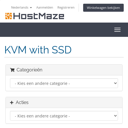
Nederlands
Aanmelden
Registreren
Winkelwagen bekijken
Navig
in-/u
KVM with SSD
Categorieën
Acties