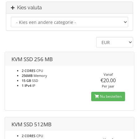
Kies valuta
KVM SSD 256 MB
2 CORES
CPU
Vanaf
256MB
Memory
€20.00
15 GB
SSD
1 IPv4
IP
Per jaar
Nu bestellen
KVM SSD 512MB
2 CORES
CPU