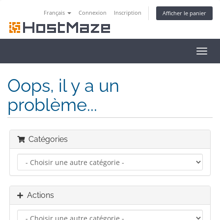
Français
Connexion
Inscription
Afficher le panier
Bascu
la
navig
Oops, il y a un
problème...
Catégories
Actions