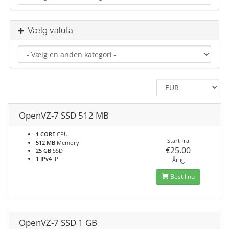
Vælg valuta
OpenVZ-7 SSD 512 MB
1 CORE
CPU
Start fra
512 MB
Memory
€25.00
25 GB
SSD
1 IPv4
IP
Årlig
Bestil nu
OpenVZ-7 SSD 1 GB