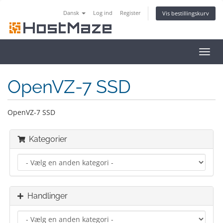
Dansk
Log ind
Register
Vis bestillingskurv
Toggl
navig
OpenVZ-7 SSD
OpenVZ-7 SSD
Kategorier
Handlinger