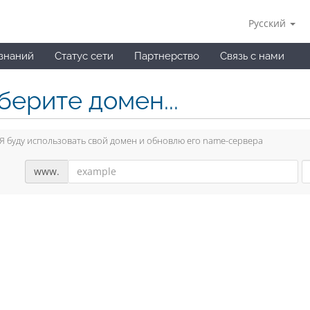
Русский
 знаний
Статус сети
Партнерство
Связь с нами
берите домен...
Я буду использовать свой домен и обновлю его name-сервера
www.