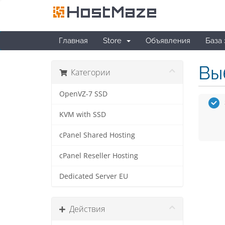
Главная
Store
Объявления
База
Вы
Категории
OpenVZ-7 SSD
KVM with SSD
cPanel Shared Hosting
cPanel Reseller Hosting
Dedicated Server EU
Действия