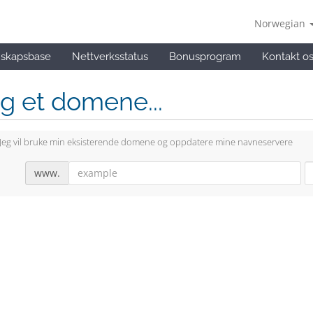
Norwegian
skapsbase
Nettverksstatus
Bonusprogram
Kontakt o
g et domene...
Jeg vil bruke min eksisterende domene og oppdatere mine navneservere
www.