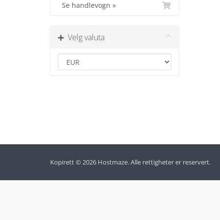
Se handlevogn »
Velg valuta
Kopirett © 2026 Hostmaze. Alle rettigheter er reservert.