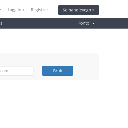
Logg inn
Registrer
Se handlevogn »
ss
Konto
Bruk