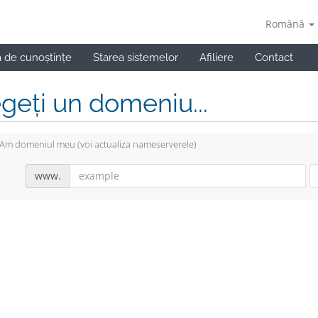
Română
a de cunoștințe
Starea sistemelor
Afiliere
Contact
geți un domeniu...
Am domeniul meu (voi actualiza nameserverele)
www.