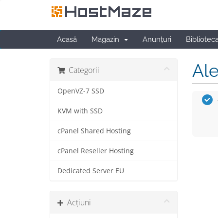
Acasă
Magazin
Anunțuri
Bibliotec
Ale
Categorii
OpenVZ-7 SSD
KVM with SSD
cPanel Shared Hosting
cPanel Reseller Hosting
Dedicated Server EU
Acțiuni